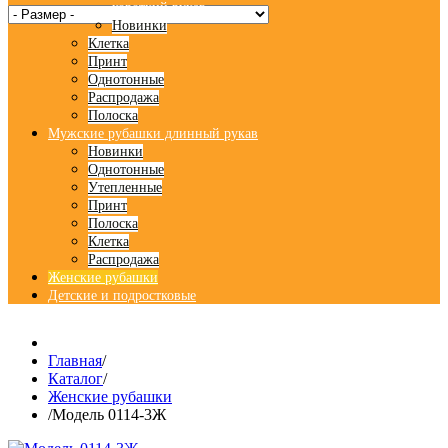
короткий рукав
Новинки
Клетка
Принт
Однотонные
Распродажа
Полоска
Мужские рубашки длинный рукав
Новинки
Однотонные
Утепленные
Принт
Полоска
Клетка
Распродажа
Женские рубашки
Детские и подростковые
Главная
/
Каталог
/
Женские рубашки
/
Модель 0114-3Ж