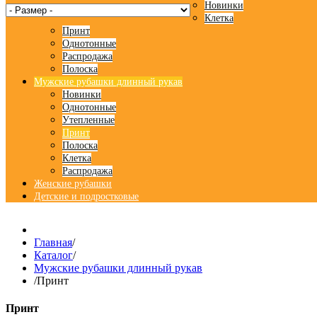
Новинки
Клетка
Принт
Однотонные
Распродажа
Полоска
Мужские рубашки длинный рукав
Новинки
Однотонные
Утепленные
Принт
Полоска
Клетка
Распродажа
Женские рубашки
Детские и подростковые
Главная
/
Каталог
/
Мужские рубашки длинный рукав
/
Принт
Принт