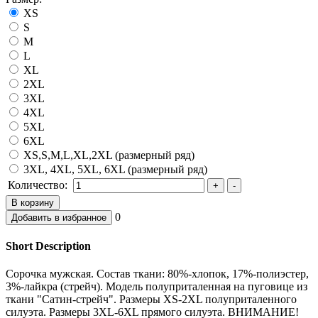
XS
S
M
L
XL
2XL
3XL
4XL
5XL
6XL
XS,S,M,L,XL,2XL (размерный ряд)
3XL, 4XL, 5XL, 6XL (размерный ряд)
Количество:
0
Short Description
Сорочка мужская. Состав ткани: 80%-хлопок, 17%-полиэстер,
3%-лайкра (стрейч). Модель полуприталенная на пуговице из
ткани "Сатин-стрейч". Размеры XS-2XL полуприталенного
силуэта. Размеры 3XL-6XL прямого силуэта. ВНИМАНИЕ!