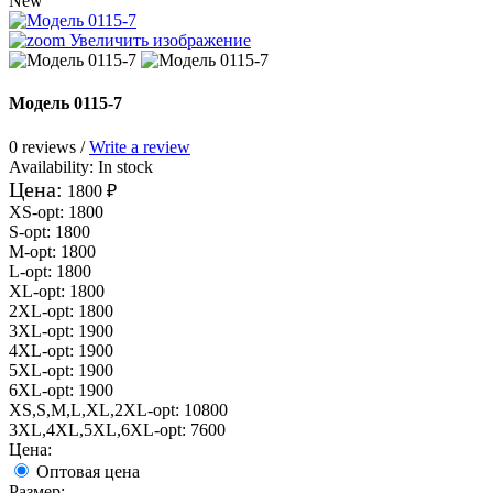
New
Увеличить изображение
Модель 0115-7
0 reviews /
Write a review
Availability:
In stock
Цена:
1800 ₽
XS-opt
:
1800
S-opt
:
1800
M-opt
:
1800
L-opt
:
1800
XL-opt
:
1800
2XL-opt
:
1800
3XL-opt
:
1900
4XL-opt
:
1900
5XL-opt
:
1900
6XL-opt
:
1900
XS,S,M,L,XL,2XL-opt
:
10800
3XL,4XL,5XL,6XL-opt
:
7600
Цена:
Оптовая цена
Размер: