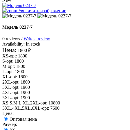
New
Увеличить изображение
Модель 0237-7
0 reviews /
Write a review
Availability:
In stock
Цена:
1800 ₽
XS-opt
:
1800
S-opt
:
1800
M-opt
:
1800
L-opt
:
1800
XL-opt
:
1800
2XL-opt
:
1800
3XL-opt
:
1900
4XL-opt
:
1900
5XL-opt
:
1900
XS,S,M,L,XL,2XL-opt
:
10800
3XL,4XL,5XL,6XL-opt
:
7600
Цена:
Оптовая цена
Размер: