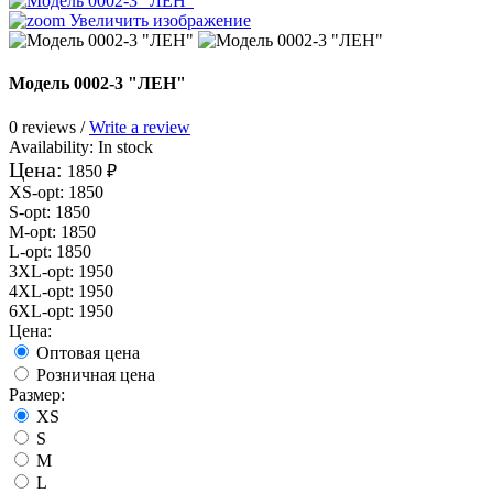
Увеличить изображение
Модель 0002-3 "ЛЕН"
0 reviews /
Write a review
Availability:
In stock
Цена:
1850 ₽
XS-opt
:
1850
S-opt
:
1850
M-opt
:
1850
L-opt
:
1850
3XL-opt
:
1950
4XL-opt
:
1950
6XL-opt
:
1950
Цена:
Оптовая цена
Розничная цена
Размер:
XS
S
M
L