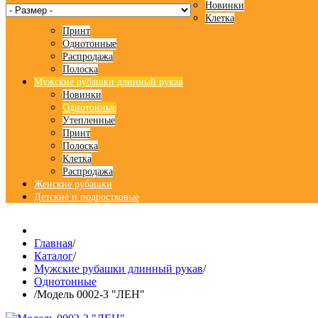
Новинки
Клетка
Принт
Однотонные
Распродажа
Полоска
Мужские рубашки длинный рукав
Новинки
Однотонные
Утепленные
Принт
Полоска
Клетка
Распродажа
Женские рубашки
Детские и подростковые
Главная
/
Каталог
/
Мужские рубашки длинный рукав
/
Однотонные
/
Модель 0002-3 "ЛЕН"