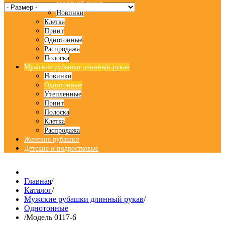
короткий рукав
Новинки
Клетка
Принт
Однотонные
Распродажа
Полоска
Мужские рубашки длинный рукав
Новинки
Однотонные
Утепленные
Принт
Полоска
Клетка
Распродажа
Женские рубашки
Детские и подростковые
Главная
/
Каталог
/
Мужские рубашки длинный рукав
/
Однотонные
/
Модель 0117-6