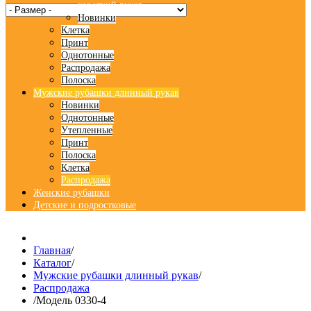
короткий рукав
Новинки
Клетка
Принт
Однотонные
Распродажа
Полоска
Мужские рубашки длинный рукав
Новинки
Однотонные
Утепленные
Принт
Полоска
Клетка
Распродажа
Женские рубашки
Детские и подростковые
Главная
/
Каталог
/
Мужские рубашки длинный рукав
/
Распродажа
/
Модель 0330-4