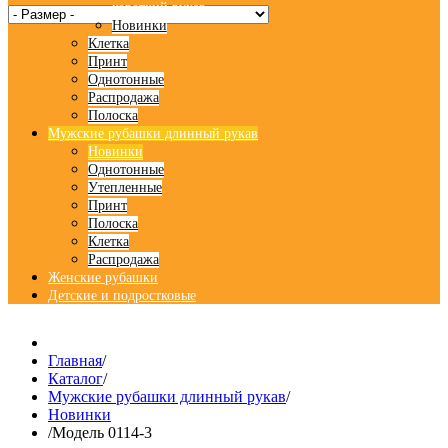
короткий рукав
Новинки
Клетка
Принт
Однотонные
Распродажа
Полоска
Мужские рубашки длинный рукав
Новинки
Однотонные
Утепленные
Принт
Полоска
Клетка
Распродажа
Женские рубашки
Детские и подростковые
Главная
/
Каталог
/
Мужские рубашки длинный рукав
/
Новинки
/
Модель 0114-3