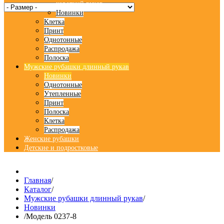
короткий рукав
Новинки
Клетка
Принт
Однотонные
Распродажа
Полоска
Мужские рубашки длинный рукав
Новинки
Однотонные
Утепленные
Принт
Полоска
Клетка
Распродажа
Женские рубашки
Детские и подростковые
Главная
/
Каталог
/
Мужские рубашки длинный рукав
/
Новинки
/
Модель 0237-8