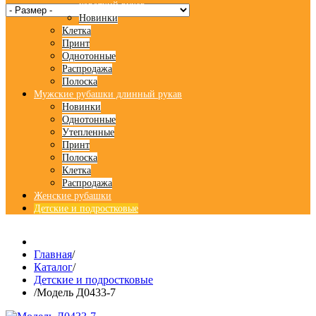
короткий рукав
Новинки
Клетка
Принт
Однотонные
Распродажа
Полоска
Мужские рубашки длинный рукав
Новинки
Однотонные
Утепленные
Принт
Полоска
Клетка
Распродажа
Женские рубашки
Детские и подростковые
Главная
/
Каталог
/
Детские и подростковые
/
Модель Д0433-7