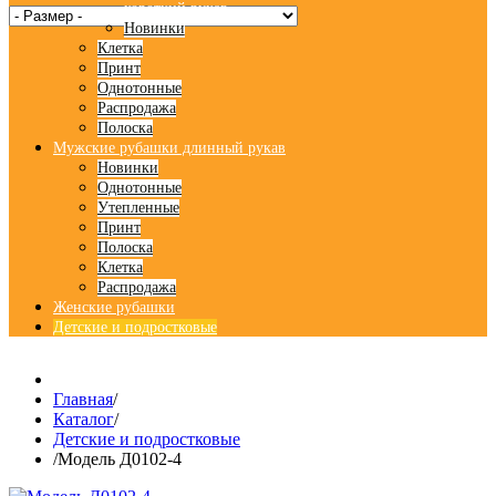
короткий рукав
Новинки
Клетка
Принт
Однотонные
Распродажа
Полоска
Мужские рубашки длинный рукав
Новинки
Однотонные
Утепленные
Принт
Полоска
Клетка
Распродажа
Женские рубашки
Детские и подростковые
Главная
/
Каталог
/
Детские и подростковые
/
Модель Д0102-4