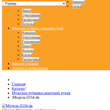
Новинки
Клетка
Принт
Однотонные
Распродажа
Полоска
Мужские рубашки длинный рукав
Новинки
Однотонные
Утепленные
Принт
Полоска
Клетка
Распродажа
Женские рубашки
Детские и подростковые
Главная
/
Каталог
/
Мужские рубашки короткий рукав
/
Модель 0334-4к